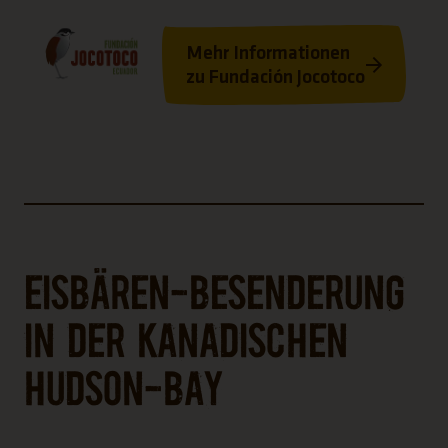
Mehr Informationen
(Link öffnet einen neuen Tab)
zu Fundación Jocotoco
(Link öffnet einen neuen Tab)
Eisbären-Besenderung
in der Kanadischen
Hudson-Bay