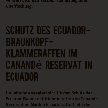
Wilderei, Rohstoffabbau, Abholzung oder
Überfischung.
Schutz des Ecuador-
Braunkopf-
Klammeraffen im
Canandé Reservat in
Ecuador
Hellabrunn engagiert sich für den Schutz der
Ecuador-Braunkopf-Klammeraffen
im Canande
Reservat im Norden Ecuadors. Dort lebt die