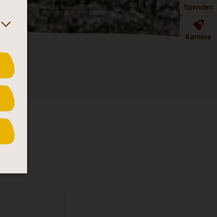
Spenden
Karriere
NN