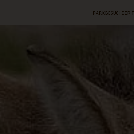
PARKBESUCH
DER 
ZUR SEITE PAR
ZUR 
ALLGEMEI
ÜB
INFORMAT
Geozo
Der 
Tickets
Aufg
Öffnungszeiten 
Tierp
Tierparkplan
Tier
FAQ - Häufig ges
Kriti