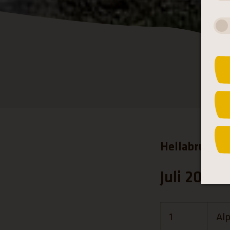
G
Hellabrunns 
Juli 2026
1
Al