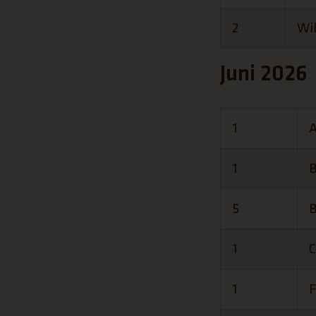
2
Wi
Juni 2026
1
A
1
B
5
B
1
C
1
F