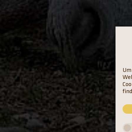
Um 
Web
Coo
fin