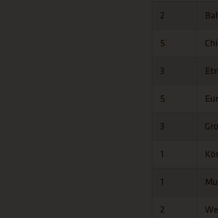
2
Ba
5
Ch
3
Et
5
Eur
3
Gr
1
Kö
1
Mu
2
We