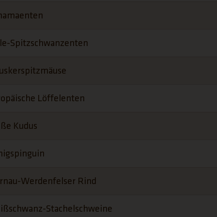
hamaenten
ile-Spitzschwanzenten
ruskerspitzmäuse
opäische Löffelenten
oße Kudus
nigspinguin
rnau-Werdenfelser Rind
ißschwanz-Stachelschweine