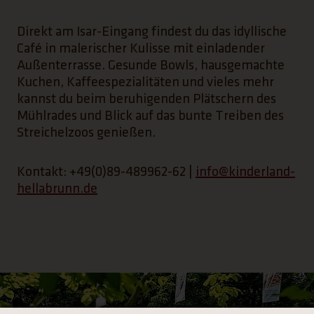
Direkt am Isar-Eingang findest du das idyllische
Café in malerischer Kulisse mit einladender
Außenterrasse. Gesunde Bowls, hausgemachte
Kuchen, Kaffeespezialitäten und vieles mehr
kannst du beim beruhigenden Plätschern des
Mühlrades und Blick auf das bunte Treiben des
Streichelzoos genießen.
Kontakt: +49(0)89-489962-62 |
info@kinderland-
hellabrunn.de