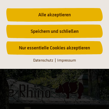
am Spielplatz, kannst du während einer
entspannenden Pause auch ein Auge auf deine
Kleinen werfen, die nach der Stärkung den
Alle akzeptieren
Spielplatz erkunden. Und bei Gelegenheit,
kannst du zeitgleich auch die angrenzenden
Elche beobachten.
Speichern und schließen
Kontakt: +49(0)89312055-0 |
info@able-
Nur essentielle Cookies akzeptieren
gastronomie.de
Datenschutz
Impressum