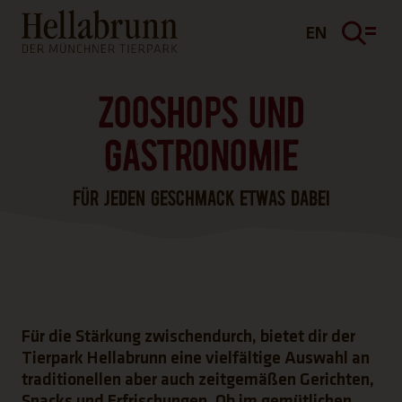
Hauptinhalt
Fußbereich
EN
ZOOSHOPS UND
GASTRONOMIE
FÜR JEDEN GESCHMACK ETWAS DABEI
Für die Stärkung zwischendurch, bietet dir der
Tierpark Hellabrunn eine vielfältige Auswahl an
traditionellen aber auch zeitgemäßen Gerichten,
Snacks und Erfrischungen. Ob im gemütlichen