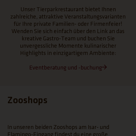
Unser Tierparkrestaurant bietet Ihnen
zahlreiche, attraktive Veranstaltungsvarianten
für Ihre private Familien- oder Firmenfeier!
Wenden Sie sich einfach über den Link an das
kreative Gastro-Team und buchen Sie
unvergessliche Momente kulinarischer
Highlights in einzigartigem Ambiente:
(Link öffnet einen neuen Tab)
Eventberatung und -buchung
Zooshops
In unseren beiden Zooshops am Isar- und
Flamingo-Eingang findest du eine große