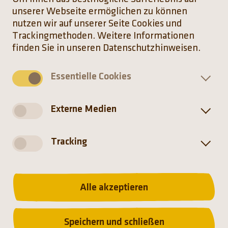
unserer Webseite ermöglichen zu können
nutzen wir auf unserer Seite Cookies und
Trackingmethoden. Weitere Informationen
(Link öffnet einen neuen Tab)
(Link öffnet einen neuen T
(Link öffnet einen ne
(Link öffnet ei
finden Sie in unseren Datenschutzhinweisen.
Essentielle Cookies
Externe Medien
Münchener Tierpark
Hellabrunn AG
Tracking
Tierparkstr. 30
81543 München
Alle akzeptieren
+49(0)8962508-0
(werktags Mo-Fr 10-17 Uhr)
Speichern und schließen