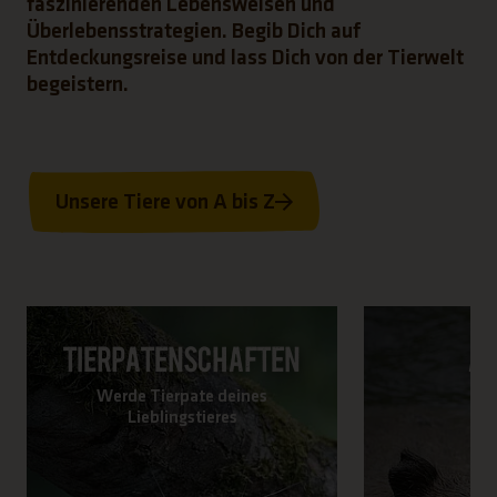
faszinierenden Lebensweisen und
Überlebensstrategien. Begib Dich auf
Entdeckungsreise und lass Dich von der Tierwelt
begeistern.
Unsere Tiere von A bis Z
Tierpatenschaften
A
Werde Tierpate deines
G
Lieblingstieres