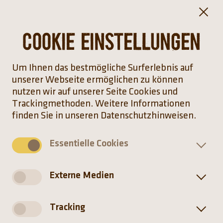
(Link öffnet einen neuen Tab)
Download Tierbestandsliste 2025 (PDF)
Cookie Einstellungen
Um Ihnen das bestmögliche Surferlebnis auf
unserer Webseite ermöglichen zu können
Startseite
nutzen wir auf unserer Seite Cookies und
Trackingmethoden. Weitere Informationen
finden Sie in unseren Datenschutzhinweisen.
Tiere
Essentielle Cookies
(Link öffnet einen neuen Tab)
(Link öffnet einen neuen T
(Link öffnet einen ne
(Link öffnet ei
Externe Medien
Tracking