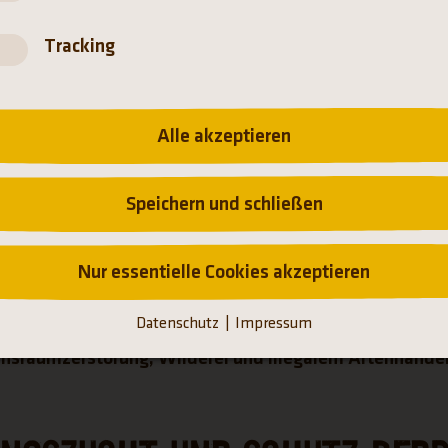
Tracking
PROJEKTE IN ASIEN
Alle akzeptieren
Speichern und schließen
Nur essentielle Cookies akzeptieren
e aller Kontinente, bietet vom ewigen Eis über große Wä
n unterschiedlichste Lebensräume - entsprechend vielfäl
Datenschutz
Impressum
em am dichtesten besiedelten Kontinent leidet die Art
ensraumzerstörung, Wilderei und illegalem Artenhandel