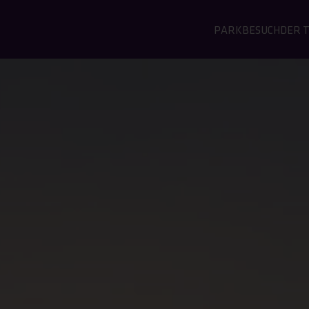
PARKBESUCH
DER 
ZUR SEITE PAR
ZUR 
ALLGEMEI
ÜB
INFORMAT
Geozo
Der 
Tickets
Aufg
Öffnungszeiten 
Tierp
Tierparkplan
Tier
FAQ - Häufig ges
Kriti