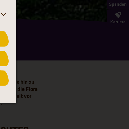
Spenden
Karriere
lder bis hin zu
tig ist die Flora
envielfalt vor
.