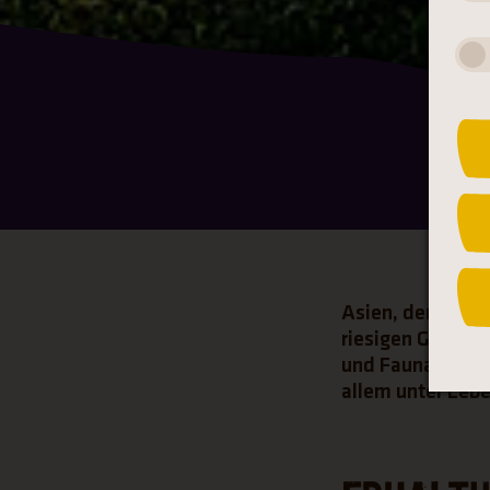
Asien, der größt
riesigen Gebirge
und Fauna. Auf d
allem unter Leb