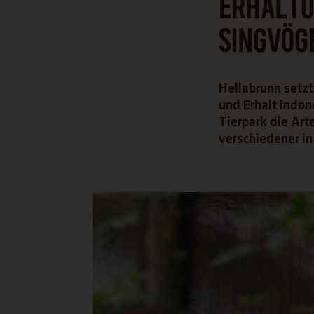
Erhaltu
Singvög
Hellabrunn setzt
und Erhalt indon
Tierpark die Art
verschiedener i