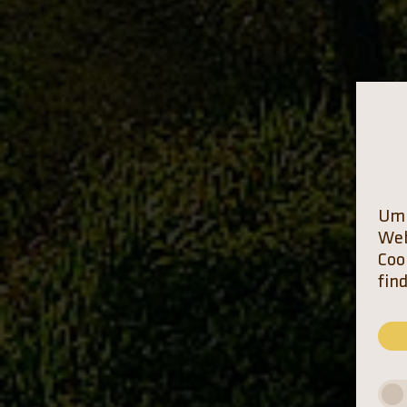
Um 
Web
Coo
fin