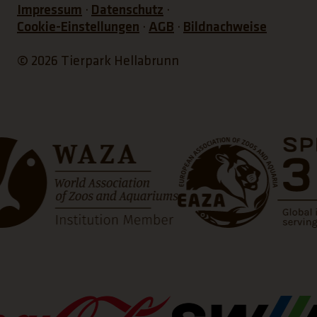
Impressum
Datenschutz
Cookie-Einstellungen
AGB
Bildnachweise
© 2026 Tierpark Hellabrunn
net einen neuen Tab)
(Link öffnet einen neuen 
(Link öf