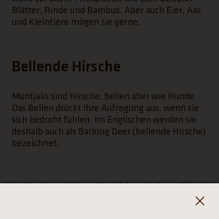
Blätter, Rinde und Bambus. Aber auch Eier, Aas
und Kleintiere mögen sie gerne.
Bellende Hirsche
Muntjaks sind Hirsche, bellen aber wie Hunde.
Das Bellen drückt ihre Aufregung aus, wenn sie
sich bedroht fühlen. Im Englischen werden sie
deshalb auch als Barking Deer (bellende Hirsche)
bezeichnet.
Ihr Revier markieren Muntjaks mit einem Sekret
aus Drüsen unterhalb ihrer Augen, das auf Gräser
und Ästen verteilt wird.