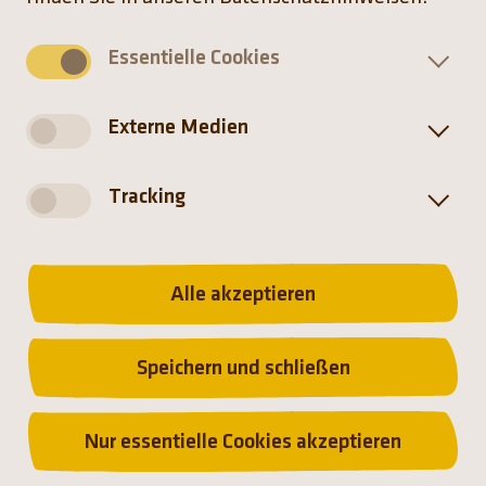
Essentielle Cookies
Externe Medien
Blaumaulmeerkatzen können bis zu 20 m weit
von Ast zu Ast springen, wobei ihnen ihr langer
Schwanz zur Steuerung dient.
Tracking
Alle akzeptieren
Speichern und schließen
Verbreitung
Nur essentielle Cookies akzeptieren