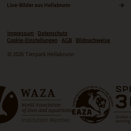
Live-Bilder aus Hellabrunn
Impressum
Datenschutz
Cookie-Einstellungen
AGB
Bildnachweise
© 2026 Tierpark Hellabrunn
et einen neuen Tab)
(Link öffnet einen neuen T
(Link öff