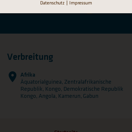
Datenschutz
Impressum
Verbreitung
Afrika
Äquatorialguinea, Zentralafrikanische
Republik, Kongo, Demokratische Republik
Kongo, Angola, Kamerun, Gabun