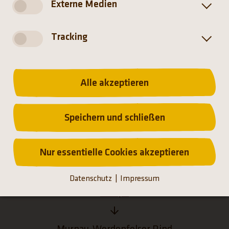
Externe Medien
Herkunft
Tracking
Europa
Murnau (Bayern)
Alle akzeptieren
Speichern und schließen
Startseite
Nur essentielle Cookies akzeptieren
Tiere
Datenschutz
Impressum
Europa
Murnau-Werdenfelser Rind