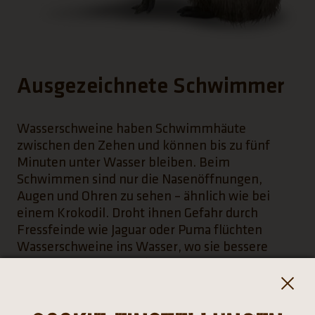
Ausgezeichnete Schwimmer
Wasserschweine haben Schwimmhäute
zwischen den Zehen und können bis zu fünf
Minuten unter Wasser bleiben. Beim
Schwimmen sind nur die Nasenöffnungen,
Augen und Ohren zu sehen – ähnlich wie bei
einem Krokodil. Droht ihnen Gefahr durch
Fressfeinde wie Jaguar oder Puma flüchten
Wasserschweine ins Wasser, wo sie bessere
Chancen haben zu entkommen als an Land.