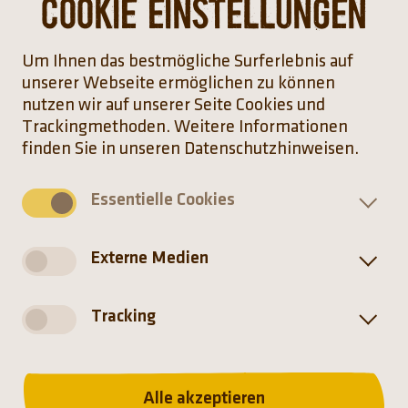
Cookie Einstellungen
Damit Raubtiere ihre Fährte nur schwer
aufnehmen können, setzen Wasserschweine
ihren Urin und ihren Kot überwiegend im
Um Ihnen das bestmögliche Surferlebnis auf
Wasser ab.
unserer Webseite ermöglichen zu können
nutzen wir auf unserer Seite Cookies und
Trackingmethoden. Weitere Informationen
finden Sie in unseren Datenschutzhinweisen.
Essentielle Cookies
Verbreitung
Externe Medien
Tracking
Alle akzeptieren