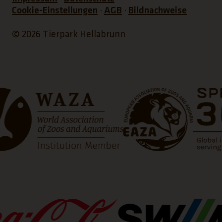
Cookie-Einstellungen
AGB
Bildnachweise
© 2026 Tierpark Hellabrunn
net einen neuen Tab)
(Link öffnet einen neuen T
(Link öff