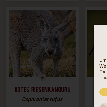
Um 
Web
Coo
fin
Rotes Riesenkänguru
S
Osphranter rufus
Thres