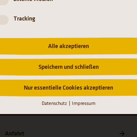
Tracking
Alle akzeptieren
Startseite
Tiere
Australien
Speichern und schließen
(Link öffnet einen neuen Tab)
(Link öffnet einen neuen T
(Link öffnet einen
(Link öffn
Nur essentielle Cookies akzeptieren
Datenschutz
Impressum
Anfahrt