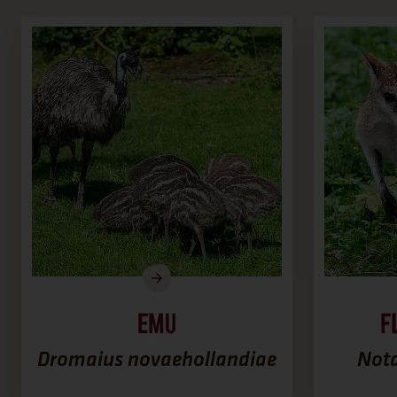
Emu
F
Dromaius novaehollandiae
Nota