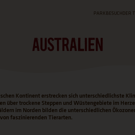
PARKBESUCH
DER 
ZUR SEITE PAR
ZUR 
AUSTRALIEN
ALLGEMEI
ÜB
INFORMAT
Geozo
Der 
Tickets
Aufg
Öffnungszeiten 
Tierp
Tierparkplan
Tier
FAQ - Häufig ges
schen Kontinent erstrecken sich unterschiedlichste Kl
Kriti
n über trockene Steppen und Wüstengebiete im Herze
äldern im Norden bilden die unterschiedlichen Ökozon
l von faszinierenden Tierarten.