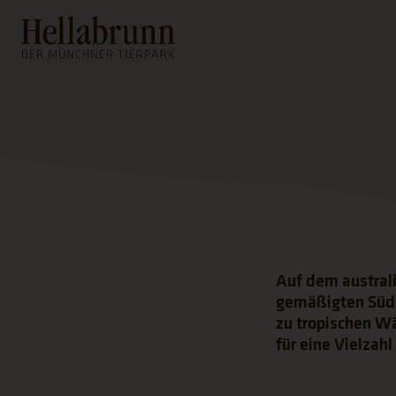
Hauptinhalt
Fußbereich
Auf dem australi
gemäßigten Süde
zu tropischen W
für eine Vielzah