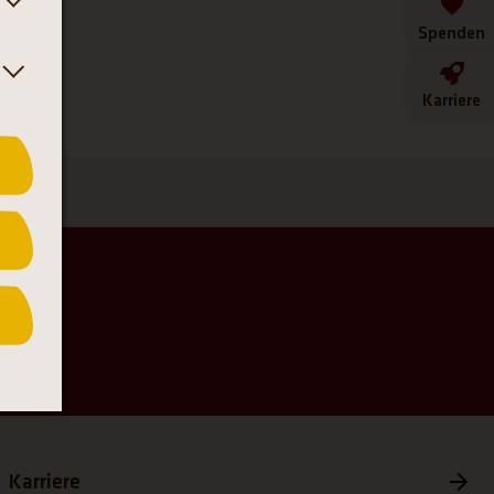
Spenden
Karriere
ab)
 neuen Tab)
et einen neuen Tab)
Karriere