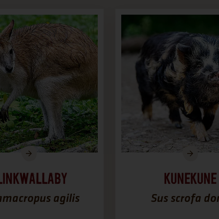
linkwallaby
Kunekune
macropus agilis
Sus scrofa d