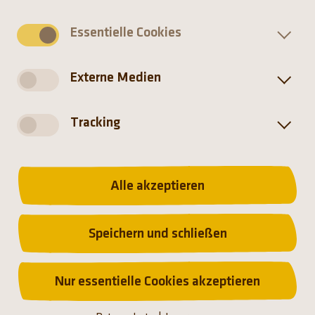
gemeinsames Engagement und individuelle
Beiträge für den Arten- und Klimaschutz sind.
Essentielle Cookies
Auch kleine Initiativen können viel bewirken.“
Externe Medien
Tracking
Alle akzeptieren
Speichern und schließen
Nur essentielle Cookies akzeptieren