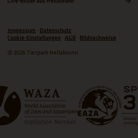
Live-Bilder aus Hellabrunn
Impressum
Datenschutz
Cookie-Einstellungen
AGB
Bildnachweise
© 2026 Tierpark Hellabrunn
net einen neuen Tab)
(Link öffnet einen neuen 
(Link öf