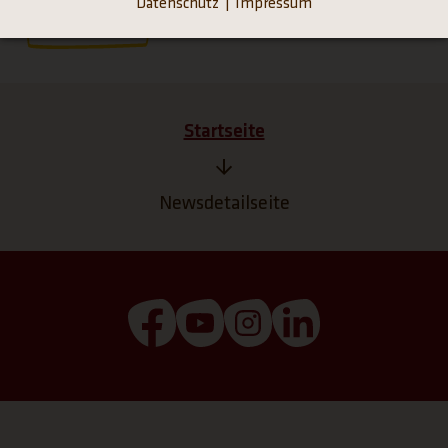
Datenschutz
Impressum
Zurück
Startseite
Newsdetailseite
(Link öffnet einen neuen Tab)
(Link öffnet einen neuen T
(Link öffnet einen ne
(Link öffnet ei