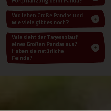
Fortpflanzung beim Panda?
Wo leben Große Pandas und
wie viele gibt es noch?
Wie sieht der Tagesablauf
eines Großen Pandas aus?
Haben sie natürliche
Feinde?