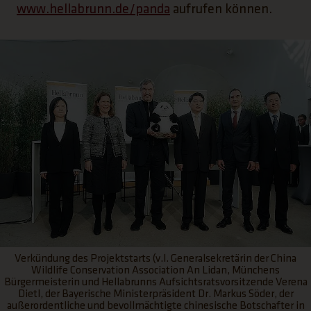
(Link öffnet einen neue
www.hellabrunn.de/panda
aufrufen können.
Verkündung des Projektstarts (v.l. Generalsekretärin der China
Wildlife Conservation Association An Lidan, Münchens
Bürgermeisterin und Hellabrunns Aufsichtsratsvorsitzende Verena
Dietl, der Bayerische Ministerpräsident Dr. Markus Söder, der
außerordentliche und bevollmächtigte chinesische Botschafter in