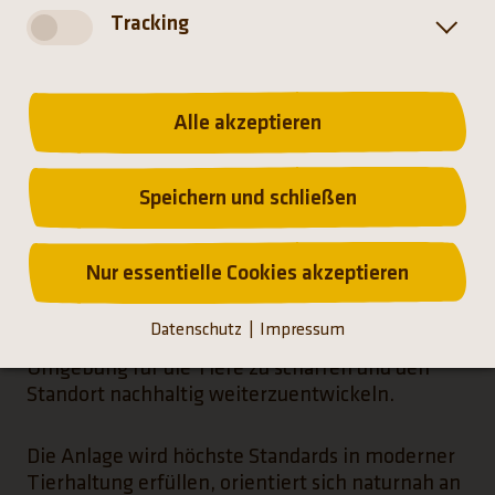
das entgegengebrachte Vertrauen und diese
Tracking
einmalige Chance, damit unseren Platz bei der
Umsetzung globaler Artenschutzprojekte
nachhaltig zu sichern!“
Alle akzeptieren
Die neue Panda-Anlage entsteht im östlichen
Bereich des Tierparks und grenzt unmittelbar an
Speichern und schließen
die asiatische Dschungelwelt an. Eine
Neustrukturierung dieses Zooareals ist bereits
seit 2016 im Rahmen der Geozone Asien Teil des
Nur essentielle Cookies akzeptieren
Hellabrunner Masterplans. Der bestehende
Baumbestand wird in die neue Anlage
Datenschutz
Impressum
weitestmöglich integriert, um eine naturnahe
Umgebung für die Tiere zu schaffen und den
Standort nachhaltig weiterzuentwickeln.
Die Anlage wird höchste Standards in moderner
Tierhaltung erfüllen, orientiert sich naturnah an