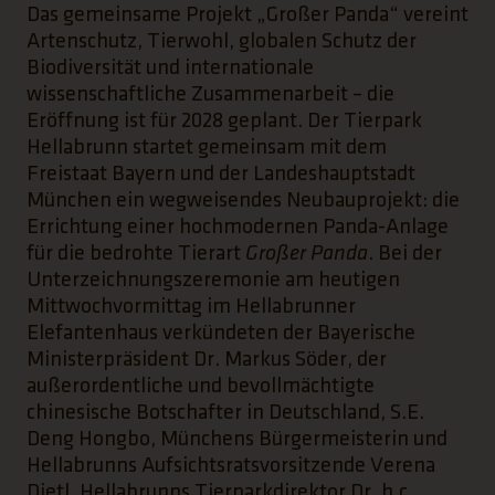
Das gemeinsame Projekt „Großer Panda“ vereint
Artenschutz, Tierwohl, globalen Schutz der
Biodiversität und internationale
wissenschaftliche Zusammenarbeit – die
Eröffnung ist für 2028 geplant. Der Tierpark
Hellabrunn startet gemeinsam mit dem
Freistaat Bayern und der Landeshauptstadt
München ein wegweisendes Neubauprojekt: die
Errichtung einer hochmodernen Panda-Anlage
für die bedrohte Tierart
Großer Panda
. Bei der
Unterzeichnungszeremonie am heutigen
Mittwochvormittag im Hellabrunner
Elefantenhaus verkündeten der Bayerische
Ministerpräsident Dr. Markus Söder, der
außerordentliche und bevollmächtigte
chinesische Botschafter in Deutschland, S.E.
Deng Hongbo, Münchens Bürgermeisterin und
Hellabrunns Aufsichtsratsvorsitzende Verena
Dietl, Hellabrunns Tierparkdirektor Dr. h.c.