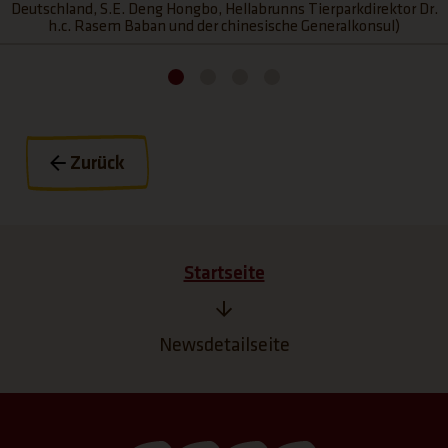
Deutschland, S.E. Deng Hongbo, Hellabrunns Tierparkdirektor Dr.
h.c. Rasem Baban und der chinesische Generalkonsul)
Tastaturbedienung der Punkte über Pfeiltasten. Bestät
Zurück
Startseite
Newsdetailseite