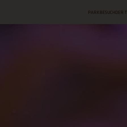
PARKBESUCH
DER 
ZUR SEITE PAR
ZUR 
ALLGEMEI
ÜB
INFORMAT
Geozo
Der 
Tickets
Aufg
Öffnungszeiten 
Tierp
Tierparkplan
Tier
FAQ - Häufig ges
Kriti