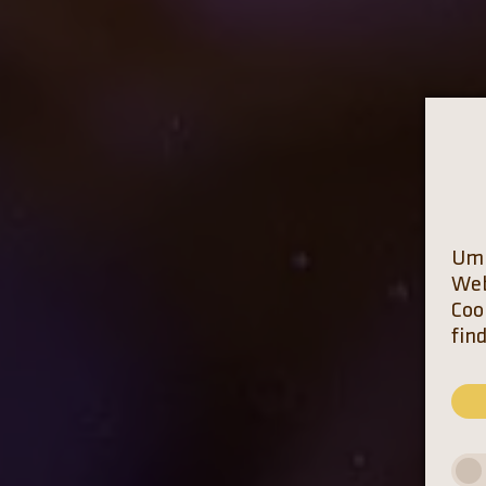
Um 
Web
Coo
fin