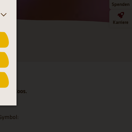
Spenden
Karriere
. Die
nseres Zoos.
 Symbol: