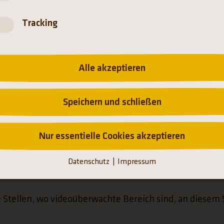
Tracking
VIDEOÜBERWACHUNG
Alle akzeptieren
Speichern und schließen
Nur essentielle Cookies akzeptieren
ände gibt es zahlreiche Kameras zur Videoüberwachung
 dient Ihrer Sicherheit und der Sicherheit der Tiere u
Datenschutz
Impressum
e Stellen, wo videoüberwachte Bereich sind, an diesem