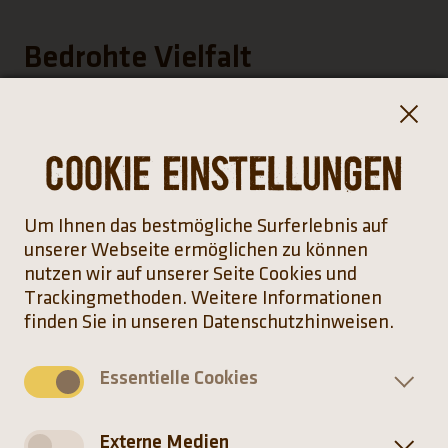
Bedrohte Vielfalt
Trotz zunehmender Beliebtheit für private
Terrarien, ist der Handel mit den Eidechsen
Cookie Einstellungen
nicht über das Washingtoner
Artenschutzabkommen CITES geregelt.
Um Ihnen das bestmögliche Surferlebnis auf
unserer Webseite ermöglichen zu können
nutzen wir auf unserer Seite Cookies und
Trackingmethoden. Weitere Informationen
finden Sie in unseren Datenschutzhinweisen.
Verbreitung
Essentielle Cookies
Externe Medien