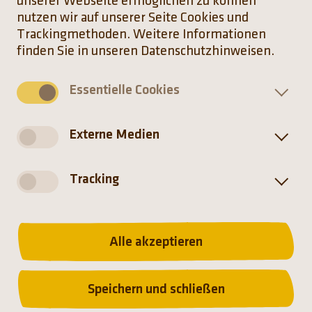
unserer Webseite ermöglichen zu können
für den Drill. Insgesamt gibt es für über 400
nutzen wir auf unserer Seite Cookies und
Tierarten EEPs.
Trackingmethoden. Weitere Informationen
finden Sie in unseren Datenschutzhinweisen.
„Dank eines gut geführten EEPs, das gesunde
Tiere und einen optimalen Genpool
Essentielle Cookies
gewährleistet, können wir als Tierpark auch dazu
beitragen, Tiere zur Bestandsstützung bzw. zur
Wiederansiedelung zur Verfügung zu stellen.
Externe Medien
Das ist aktiver Artenschutz und die wichtigste
Säule eines wissenschaftlich geführten Zoos“,
ergänzt Tierparkdirektor Rasem Baban.
Tracking
Alle akzeptieren
Speichern und schließen