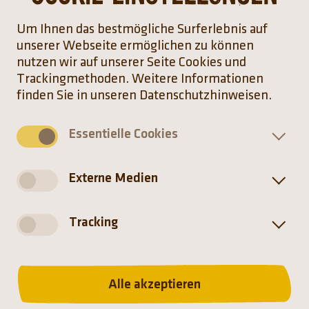
gesamten Becken unterwegs und lassen sich
Um Ihnen das bestmögliche Surferlebnis auf
sehr gut bei der Futtersuche beobachten.
unserer Webseite ermöglichen zu können
nutzen wir auf unserer Seite Cookies und
Gerade in der kalten Jahreszeit bieten das
Trackingmethoden. Weitere Informationen
Aquarium – übrigens eines der ältesten Gebäude
finden Sie in unseren Datenschutzhinweisen.
im Tierpark – sowie das Urwaldhaus eine ideale
Möglichkeit, den Zoobesuch wetterunabhängig
Essentielle Cookies
zu genießen. Sie laden dazu ein, in die
faszinierende Unterwasserwelt einzutauchen
und dabei Neues zu entdecken.
Externe Medien
Zurück
Tracking
Alle akzeptieren
Startseite