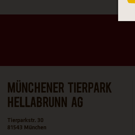
Münchener Tierpark
Hellabrunn AG
Tierparkstr. 30
81543 München