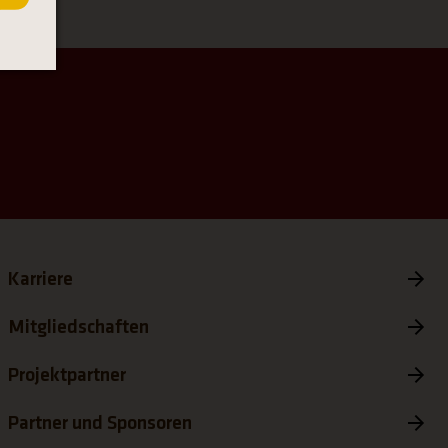
ab)
 neuen Tab)
et einen neuen Tab)
Karriere
Mitgliedschaften
Projektpartner
Partner und Sponsoren