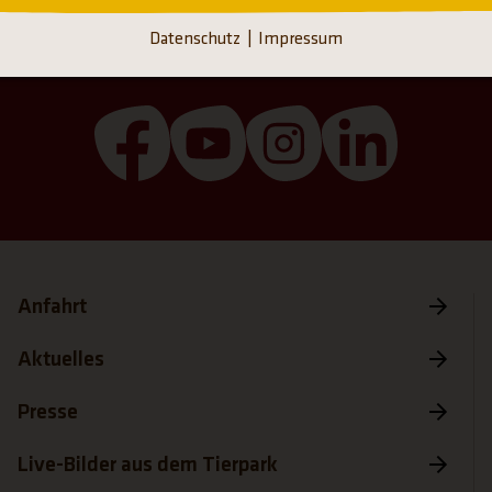
Startseite
Newsdetailseite
Datenschutz
Impressum
(Link öffnet einen neuen Tab)
(Link öffnet einen neuen T
(Link öffnet einen
(Link öffn
Anfahrt
Aktuelles
Presse
Live-Bilder aus dem Tierpark