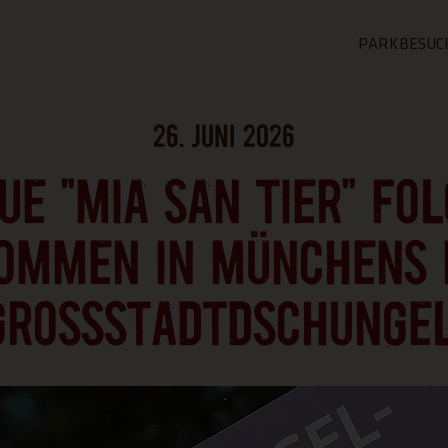
PARKBESUC
ZUR SEIT
26. JUNI 2026
ALLGE
UE "MIA SAN TIER" FOL
INFOR
Tickets
OMMEN IN MÜNCHENS
Öffnungsze
Tierparkpl
GROSSSTADTDSCHUNGEL
FAQ - Häuf