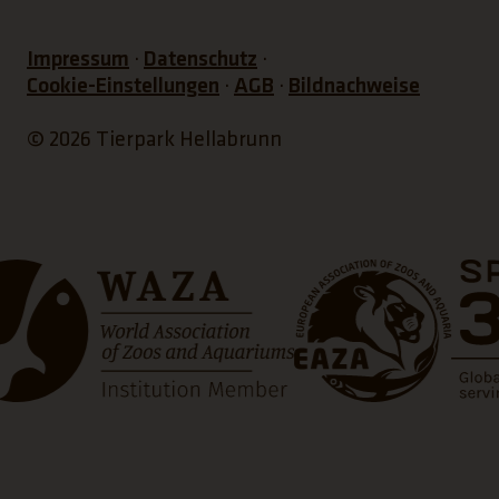
Impressum
Datenschutz
Cookie-Einstellungen
AGB
Bildnachweise
© 2026 Tierpark Hellabrunn
ffnet einen neuen Tab)
(Link öffnet einen neue
(Link 