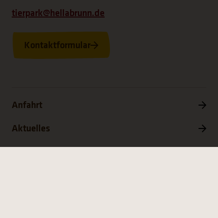
tierpark@hellabrunn.de
Kontaktformular
Anfahrt
Aktuelles
Presse
Live-Bilder aus dem Tierpark
Tierparkordnung