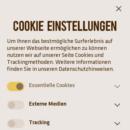
uns
uns viele Benefits, wie die Übernahme der
Zu
Kosten des Jobtickets und Essensmarken. Dank
– w
flexibler Arbeitszeitmodelle sowie der
un
Cookie Einstellungen
e
Möglichkeit für mobiles Arbeiten kann ich dabei
Ar
mein Privatleben gut planen. Es gibt die
Ar
Möglichkeit, mit seinen Projekten zu wachsen
Le
Um Ihnen das bestmögliche Surferlebnis auf
und mehr Verantwortung zu übernehmen.
unserer Webseite ermöglichen zu können
nutzen wir auf unserer Seite Cookies und
Trackingmethoden. Weitere Informationen
finden Sie in unseren Datenschutzhinweisen.
Essentielle Cookies
Externe Medien
Tracking