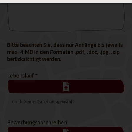
Bitte beachten Sie, dass nur Anhänge bis jeweils
max. 4 MB in den Formaten .pdf, .doc, .jpg, .zip
berücksichtigt werden.
Lebenslauf
*
Bewerbungsanschreiben