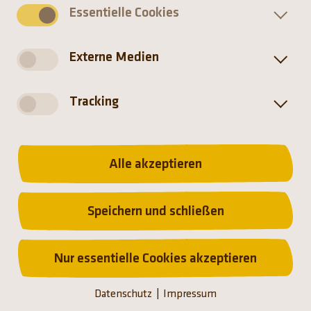
Essentielle Cookies
Nachname
*
Externe Medien
Tracking
Telefon
*
Alle akzeptieren
E-Mail
*
Speichern und schließen
Nur essentielle Cookies akzeptieren
Weitere Hinweise (möglicher Eintrittstermin,
Gehaltsvorstellungen etc.)
Datenschutz
Impressum