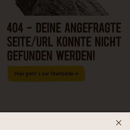
404 - Deine angefragte
Seite/URL konnte nicht
gefunden werden!
Hier geht`s zur Startseite