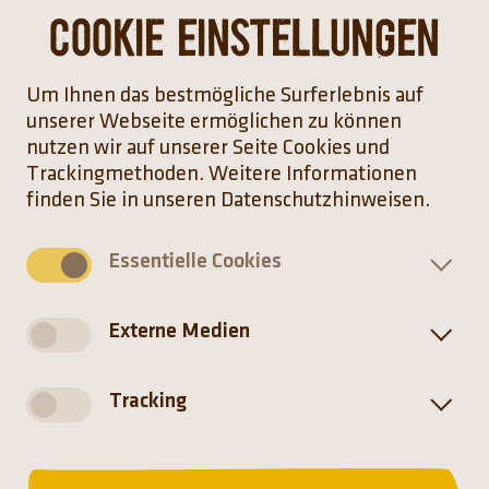
Cookie Einstellungen
Startseite
Um Ihnen das bestmögliche Surferlebnis auf
unserer Webseite ermöglichen zu können
nutzen wir auf unserer Seite Cookies und
404
Trackingmethoden. Weitere Informationen
finden Sie in unseren Datenschutzhinweisen.
Essentielle Cookies
(Link öffnet einen neuen Tab)
(Link öffnet einen neuen T
(Link öffnet einen ne
(Link öffnet ei
Externe Medien
Tracking
Münchener Tierpark