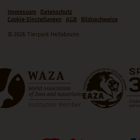
Impressum
Datenschutz
Cookie-Einstellungen
AGB
Bildnachweise
© 2026 Tierpark Hellabrunn
ffnet einen neuen Tab)
(Link öffnet einen neue
(Link 